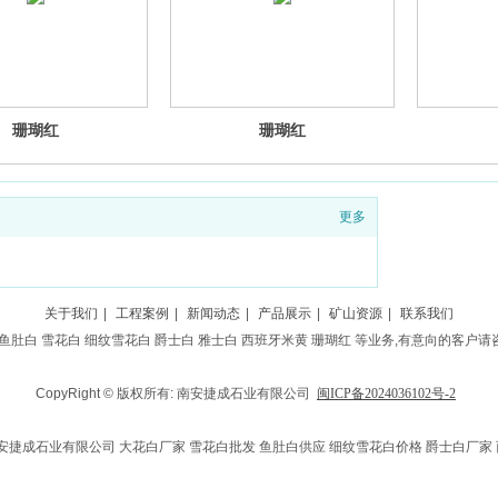
珊瑚红
珊瑚红
更多
关于我们
|
工程案例
|
新闻动态
|
产品展示
|
矿山资源
|
联系我们
鱼肚白 雪花白 细纹雪花白 爵士白 雅士白 西班牙米黄 珊瑚红 等业务,有意向的客户请咨询
CopyRight © 版权所有: 南安捷成石业有限公司
闽ICP备2024036102号-2
南安捷成石业有限公司 大花白厂家 雪花白批发 鱼肚白供应 细纹雪花白价格 爵士白厂家